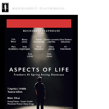
BUCHAREST PLAYHOUSE
Persona
Freshers Summer Showcase '26
30 iul. 2026, 19:00 – 20:40
Teatrul / Terasa Infinit
, 
Strada Mihai Eminescu 127, 030167 
București, România