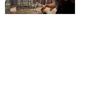
Protectori. Multumiri.
Dan Udrescu Photographer
Let it Go Acting Studio & Nicoleta
Ciobanu
Membrii participanti ai workshop-ului
"via LA, through London"