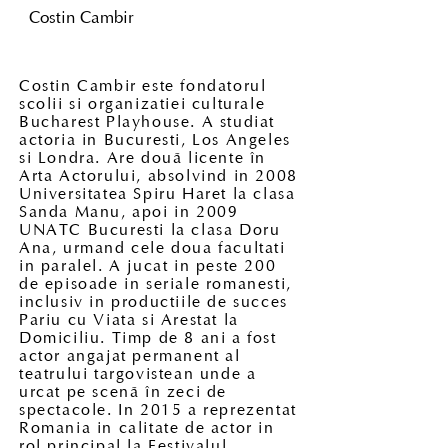
Costin Cambir
Costin Cambir este fondatorul
scolii si organizatiei culturale
Bucharest Playhouse. A studiat
actoria in Bucuresti, Los Angeles
si Londra. Are douã licente în
Arta Actorului, absolvind in 2008
Universitatea Spiru Haret la clasa
Sanda Manu, apoi in 2009
UNATC Bucuresti la clasa Doru
Ana, urmand cele doua facultati
in paralel. A jucat in peste 200
de episoade in seriale romanesti,
inclusiv in productiile de succes
Pariu cu Viata si Arestat la
Domiciliu. Timp de 8 ani a fost
actor angajat permanent al
teatrului targovistean unde a
urcat pe scenã în zeci de
spectacole. In 2015 a reprezentat
Romania in calitate de actor in
rol principal la Festivalul