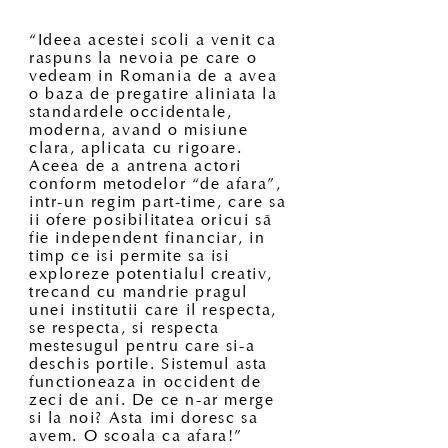
“Ideea acestei scoli a venit ca
raspuns la nevoia pe care o
vedeam in Romania de a avea
o baza de pregatire aliniata la
standardele occidentale,
moderna, avand o misiune
clara, aplicata cu rigoare.
Aceea de a antrena actori
conform metodelor “de afara”,
intr-un regim part-time, care sa
ii ofere posibilitatea oricui sã
fie independent financiar, in
timp ce isi permite sa isi
exploreze potentialul creativ,
trecand cu mandrie pragul
unei institutii care il respecta,
se respecta, si respecta
mestesugul pentru care si-a
deschis portile. Sistemul asta
functioneaza in occident de
zeci de ani. De ce n-ar merge
si la noi? Asta imi doresc sa
avem. O scoala ca afara!”