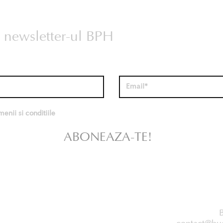
la newsletter-ul BPH
enii si conditiile
ABONEAZA-TE!