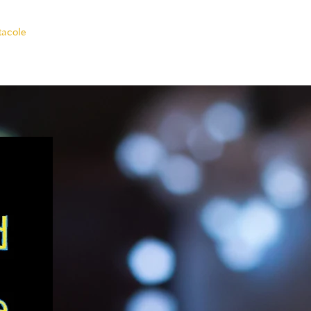
tacole
Misiune
Structura
Media
Blog