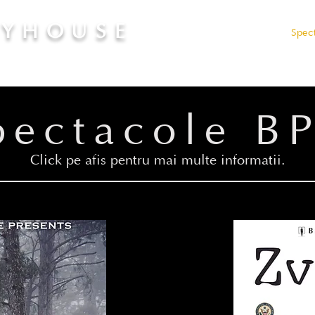
AYHOUSE
Admiteri
Tarife
Spec
pectacole B
Click pe afis pentru mai multe informatii.