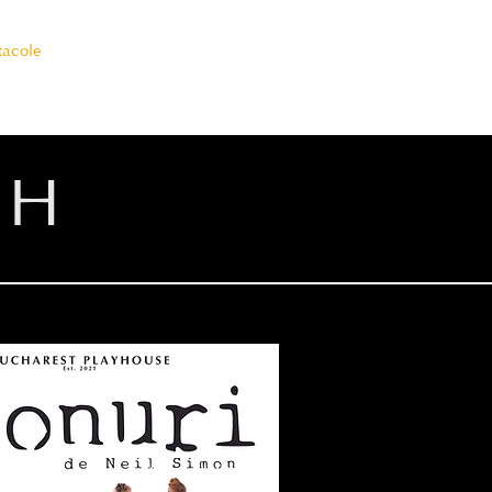
tacole
Misiune
Structura
Media
Blog
PH