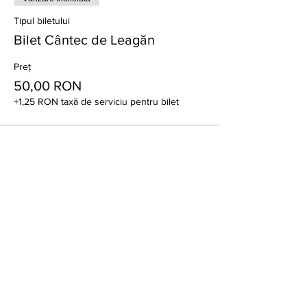
Tipul biletului
Bilet Cântec de Leagăn
Preț
50,00 RON
+1,25 RON taxă de serviciu pentru bilet
Distribuie evenimentul
Inscrie-te la newsletter-ul
BPH