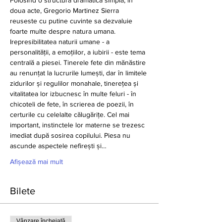
Folosind o structura dramatica simpla, in 
doua acte, Gregorio Martinez Sierra 
reuseste cu putine cuvinte sa dezvaluie 
foarte multe despre natura umana.
Irepresibilitatea naturii umane - a 
personalității, a emoțiilor, a iubirii - este tema 
centrală a piesei. Tinerele fete din mănăstire 
au renunțat la lucrurile lumești, dar în limitele 
zidurilor și regulilor monahale, tinerețea și 
vitalitatea lor izbucnesc în multe feluri - în 
chicoteli de fete, în scrierea de poezii, în 
certurile cu celelalte călugărițe. Cel mai 
important, instinctele lor materne se trezesc 
imediat după sosirea copilului. Piesa nu 
ascunde aspectele nefirești și…
Afișează mai mult
Bilete
Vânzare încheiată