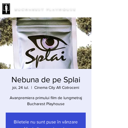
BUCHAREST PLAYHOUSE
Nebuna de pe Splai
joi, 24 iul.
  |  
Cinema City Afi Cotroceni
Avanpremiera primului film de lungmetraj
Bucharest Playhouse
Biletele nu sunt puse în vânzare