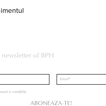
nimentul
la newsletter-ul BPH
enii si conditiile
ABONEAZA-TE!