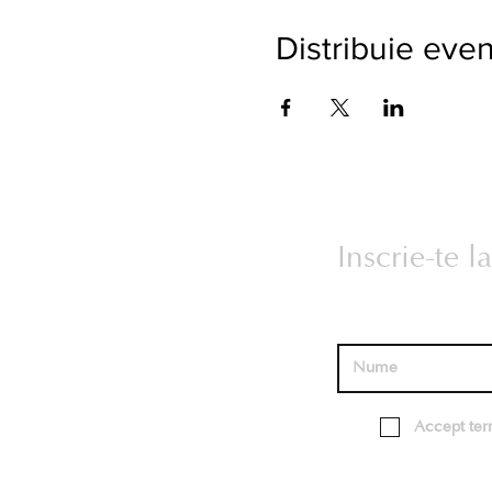
Distribuie eve
Inscrie-te 
Accept term