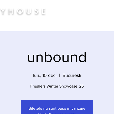
AYHOUSE
Admiteri
Tarife
Spec
unbound
lun., 15 dec.
  |  
București
Freshers Winter Showcase '25
Biletele nu sunt puse în vânzare