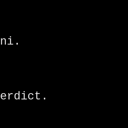
Sasha 
Sorina
ni.
Larisa
Dana C
Oana I
erdict.
Iulia 
Cristi