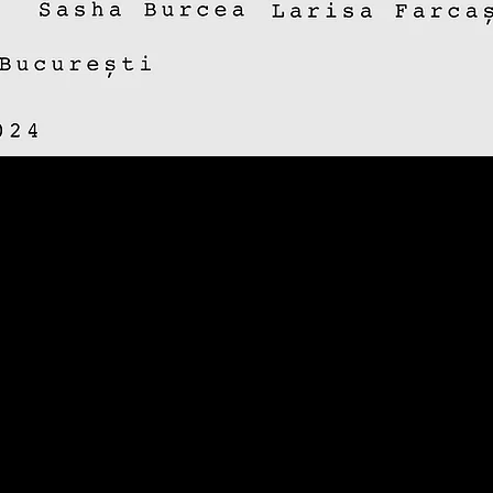
butia:
Simion
Șutru