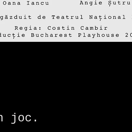
Distri
Daria 
n joc.
Angie 