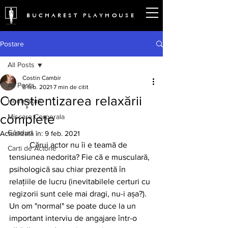
BUCHAREST PLAYHOUSE
Postare
All Posts
Costin Cambir
All Posts
8 feb. 2021
7 min de citit
Conștientizarea relaxării
Homework
complete
Miscare Corporala
Gânduri
Actualizată în:
9 feb. 2021
	Cărui actor nu îi e teamă de 
Carti de Actorie
tensiunea nedorita? Fie că e musculară, 
psihologică sau chiar prezentă în 
relațiile de lucru (inevitabilele certuri cu 
regizorii sunt cele mai dragi, nu-i așa?). 
Un om "normal" se poate duce la un 
important interviu de angajare într-o 