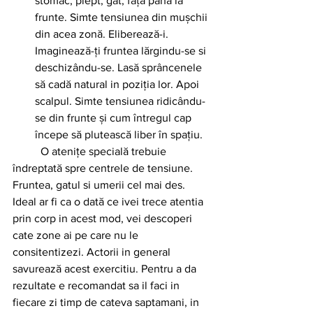
stomac, piept, gât, față până la 
frunte. Simte tensiunea din mușchii 
din acea zonă. Eliberează-i. 
Imaginează-ți fruntea lărgindu-se si 
deschizându-se. Lasă sprâncenele 
să cadă natural in poziția lor. Apoi 
scalpul. Simte tensiunea ridicându-
se din frunte și cum întregul cap 
începe să plutească liber în spațiu.
	O atenițe specială trebuie 
îndreptată spre centrele de tensiune. 
Fruntea, gatul si umerii cel mai des. 
Ideal ar fi ca o dată ce ivei trece atentia 
prin corp in acest mod, vei descoperi 
cate zone ai pe care nu le 
consitentizezi. Actorii in general 
savurează acest exercitiu. Pentru a da 
rezultate e recomandat sa il faci in 
fiecare zi timp de cateva saptamani, in 