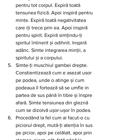
pentru tot corpul. Expiră toată 
tensunea fizică. Apoi inspiră pentru 
minte. Expiră toată negativitatea 
care iți trece prin ea. Apoi inspiră 
pentru spirit. Expiră simțindu-ți 
spiritul întinerit și odihnit. Inspiră 
adânc. Simte integrarea minții, a 
spiritului și a corpului. 
Simte-ți muschiul gambei drepte. 
Constientizează cum e asezat usor 
pe podea, unde o atinge și cum 
podeaua îl fortează să se umfle in 
partea de sus până în tibie și înspre 
afară. Simte tensiunea din gleznă 
cum se dizolvă ușor-ușor în podea.
Procedând la fel cum ai facut-o cu 
piciorul drept, mută-ți atenția în sus 
pe picior, apoi pe celălalt, apoi prin 