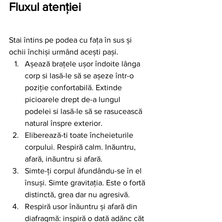
Fluxul atenției
Stai întins pe podea cu fața în sus și 
ochii închiși urmând acești pași.
Așează brațele ușor îndoite lânga 
corp si lasă-le să se așeze într-o 
poziție confortabilă. Extinde 
picioarele drept de-a lungul 
podelei si lasă-le să se rasucească 
natural înspre exterior.
Eliberează-ti toate încheieturile 
corpului. Respiră calm. Inăuntru, 
afară, inăuntru si afară.
Simte-ți corpul âfundându-se în el 
însuși. Simte gravitația. Este o fortă 
distinctă, grea dar nu agresivă. 
Respiră usor înăuntru și afară din 
diafragmă: inspiră o dată adănc căt 