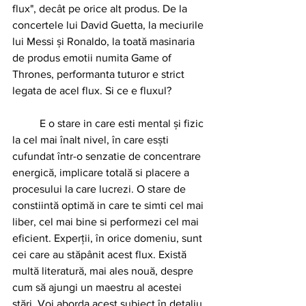
flux", decât pe orice alt produs. De la 
concertele lui David Guetta, la meciurile 
lui Messi și Ronaldo, la toată masinaria 
de produs emotii numita Game of 
Thrones, performanta tuturor e strict 
legata de acel flux. Si ce e fluxul? 
	E o stare in care esti mental și fizic 
la cel mai înalt nivel, în care esști 
cufundat într-o senzatie de concentrare 
energică, implicare totală si placere a 
procesului la care lucrezi. O stare de 
constiintă optimă in care te simti cel mai 
liber, cel mai bine si performezi cel mai 
eficient. Experții, în orice domeniu, sunt 
cei care au stăpânit acest flux. Există 
multă literatură, mai ales nouă, despre 
cum să ajungi un maestru al acestei 
stări. Voi aborda acest subiect în detaliu 