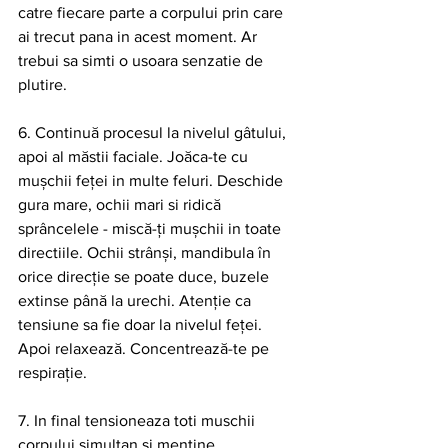
catre fiecare parte a corpului prin care 
ai trecut pana in acest moment. Ar 
trebui sa simti o usoara senzatie de 
plutire.
6. Continuă procesul la nivelul gâtului, 
apoi al măstii faciale. Joăca-te cu 
mușchii feței in multe feluri. Deschide 
gura mare, ochii mari si ridică 
sprâncelele - miscă-ți mușchii in toate 
directiile. Ochii strânși, mandibula în 
orice direcție se poate duce, buzele 
extinse până la urechi. Atenție ca 
tensiune sa fie doar la nivelul feței. 
Apoi relaxează. Concentrează-te pe 
respirație.
7. In final tensioneaza toti muschii 
corpului simultan si mentine 