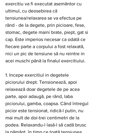
exercitiu va fi executat asemăntor cu 
ultimul, cu deosebirea că 
tensiunea/relaxarea se va efectua pe 
rând - de la degete, prin picioare, fese, 
stomac, degete maini brate, piept, gat si 
cap. Este imperios necesar ca odată ce 
fiecare parte a corpului a fost relaxată, 
nici un pic de tensiune să nu reintre in 
acei muschi până la finalul exercitiului.
1. Incepe exercitiul in degetele 
piciorului drept. Tensionează, apoi 
relaxează doar degetele de pe acea 
parte, apoi adaugă, pe rând, laba 
piciorului, gamba, coapsa. Când întregul 
picior este tensionat, ridică-l putin, nu 
mai mult de doi-trei centimetri de la 
podea. Relaxandu-l lasă-l să cadă brusc 
la pământ, în timp ce toată tensiunea 