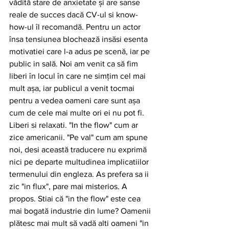
vădită stare de anxietate și are sanse 
reale de succes dacă CV-ul si know-
how-ul îl recomandă. Pentru un actor 
însa tensiunea blochează insăsi esenta 
motivatiei care l-a adus pe scenă, iar pe 
public in sală. Noi am venit ca să fim 
liberi în locul în care ne simțim cel mai 
mult așa, iar publicul a venit tocmai 
pentru a vedea oameni care sunt așa 
cum de cele mai multe ori ei nu pot fi. 
Liberi si relaxati. "In the flow" cum ar 
zice americanii. "Pe val" cum am spune 
noi, desi această traducere nu exprimă 
nici pe departe multudinea implicatiilor 
termenului din engleza. As prefera sa ii 
zic "in flux", pare mai misterios. A 
propos. Stiai că "in the flow" este cea 
mai bogată industrie din lume? Oamenii 
plătesc mai mult să vadă alti oameni "in 