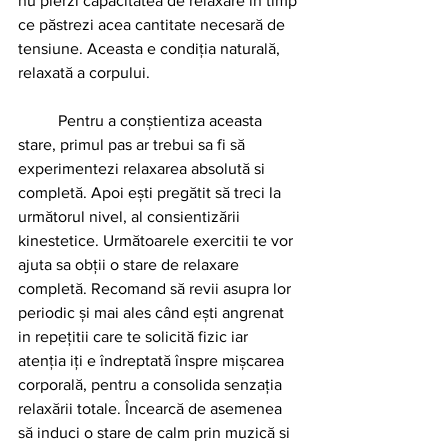
nu pierzi capacitatea de relaxare în timp 
ce păstrezi acea cantitate necesară de 
tensiune. Aceasta e condiția naturală, 
relaxată a corpului.
	Pentru a conștientiza aceasta 
stare, primul pas ar trebui sa fi să 
experimentezi relaxarea absolută si 
completă. Apoi ești pregătit să treci la 
următorul nivel, al consientizării 
kinestetice. Următoarele exercitii te vor 
ajuta sa obții o stare de relaxare 
completă. Recomand să revii asupra lor 
periodic și mai ales când ești angrenat 
in repețitii care te solicită fizic iar 
atenția iți e îndreptată înspre mișcarea 
corporală, pentru a consolida senzația 
relaxării totale. Încearcă de asemenea 
să induci o stare de calm prin muzică si 