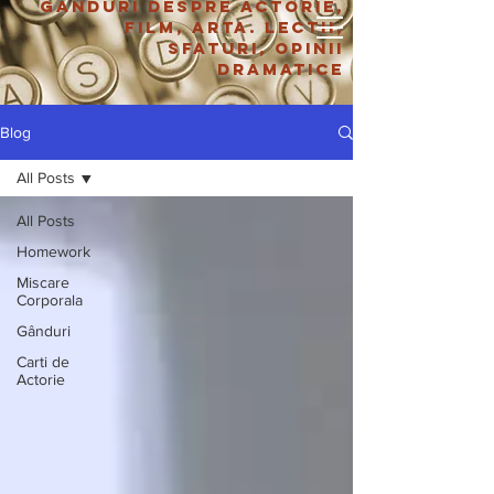
Ganduri despre actorie,
film, arta. lectii,
BUCHAREST PLAYHOUSE
sfaturi, opinii
Dramatice
Blog
All Posts
All Posts
Homework
Miscare
Corporala
Gânduri
Carti de
Actorie