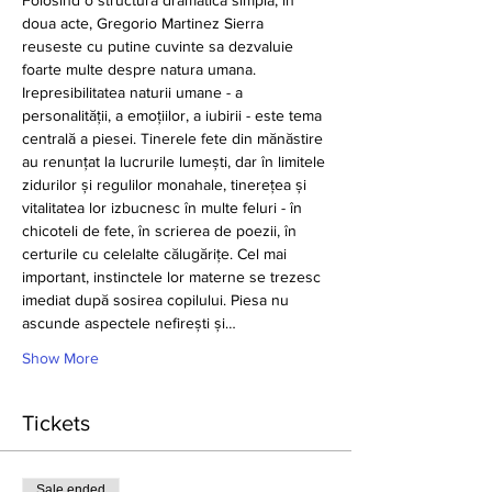
Folosind o structura dramatica simpla, in 
doua acte, Gregorio Martinez Sierra 
reuseste cu putine cuvinte sa dezvaluie 
foarte multe despre natura umana.
Irepresibilitatea naturii umane - a 
personalității, a emoțiilor, a iubirii - este tema 
centrală a piesei. Tinerele fete din mănăstire 
au renunțat la lucrurile lumești, dar în limitele 
zidurilor și regulilor monahale, tinerețea și 
vitalitatea lor izbucnesc în multe feluri - în 
chicoteli de fete, în scrierea de poezii, în 
certurile cu celelalte călugărițe. Cel mai 
important, instinctele lor materne se trezesc 
imediat după sosirea copilului. Piesa nu 
ascunde aspectele nefirești și…
Show More
Tickets
Sale ended