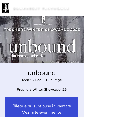
BUCHAREST PLAYHOUSE
unbound
Mon 15 Dec
  |  
București
Freshers Winter Showcase '25
Biletele nu sunt puse în vânzare
Vezi alte evenimente