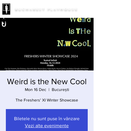
BUCHAREST PLAYHOUSE
Weird is the New Cool
Mon 16 Dec
  |  
București
The Freshers' XI Winter Showcase
Biletele nu sunt puse în vânzare
Vezi alte evenimente