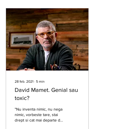
28 feb. 2021
∙
5
min
David Mamet. Genial sau
toxic?
"Nu inventa nimic, nu nega
nimic, vorbeste tare, stai
drept si cat mai departe de
scoala."