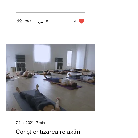
287
0
4
7 feb. 2021
∙
7
min
Conștientizarea relaxării