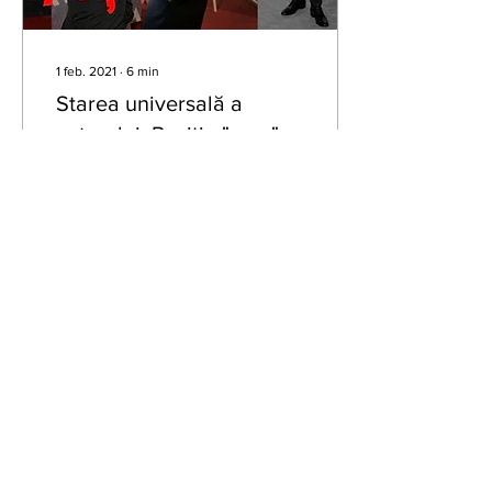
1 feb. 2021
∙
6
min
Starea universală a
actorului. Poziția "zero".
Cei care au absolvit sau
încă sunt studenți ai
facultății de teatru își vor
aminti probabil acea poziție
"zero" de la orele de
mișcare,...
1067
0
5
Inscrie-te la newsletter-ul
BPH