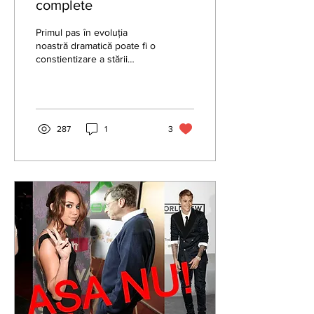
complete
Primul pas în evoluția
noastră dramatică poate fi o
constientizare a stării
naturale, relaxate a
corpului.
287
1
3