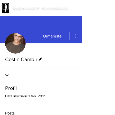
BUCHAREST PLAYHOUSE
Mai multe acțiuni
Urmărește
Scriitor
Costin Cambir
Profil
Data înscrierii: 1 feb. 2021
Posts